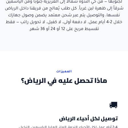
لجنوبها — من حي الندوة شمالاً إلى العزيزية جنوباً ومن الياسمين
شرقاً إلى ظهرة لبن غرباً. كل طلب يُعالج من فريقنا داخل الرياض
نفسها، والتوصيل يتم عبر شحن معتمد يضمن وصول جهازك
خلال 2-4 أيام عمل. لا دفعة أولى، لا كفيل، لا تحويل راتب — فقط
تقسيط مريح على 12 أو 24 أو 36 شهر.
المميزات
ماذا تحصل عليه في الرياض؟
🚚
توصيل لكل أحياء الرياض
2-4 أيام عمل لكل الأحياء: الندوة، الملز، العليا، الياسمين، النخيل،