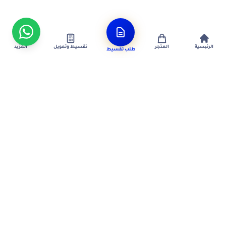
الرئيسية
المتجر
تقسيط وتمويل
المزيد
طلب تقسيط
متجر سعودي مرخّص لتقسيط الأجهزة الإلكترونية. جهازك أقرب
بأقساط مريحة — بدون دفعة أولى، أجهزة أصلية 100%، ضمان رسمي.
★★★★★
4.8
من +3,000 عميل