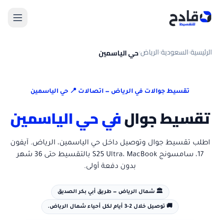
الرئيسية
السعودية
الرياض
حي الياسمين
›
›
›
تقسيط جوالات في
الرياض
— اتصالات 📍
حي الياسمين
تقسيط جوال
في
حي الياسمين
اطلب تقسيط جوال
وتوصيل داخل
حي الياسمين
،
الرياض
. آيفون
17، سامسونج S25 Ultra، MacBook بالتقسيط حتى 36 شهر
بدون دفعة أولى.
🏛️
شمال الرياض — طريق أبي بكر الصديق
🚚
توصيل خلال 2-3 أيام لكل أحياء شمال الرياض.