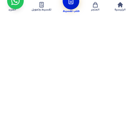
الرئيسية
المتجر
تقسيط وتمويل
المزيد
طلب تقسيط
متجر سعودي مرخّص لتقسيط الأجهزة الإلكترونية. جهازك أقرب
بأقساط مريحة — بدون دفعة أولى، أجهزة أصلية 100%، ضمان رسمي.
★★★★★
4.8
من +3,000 عميل