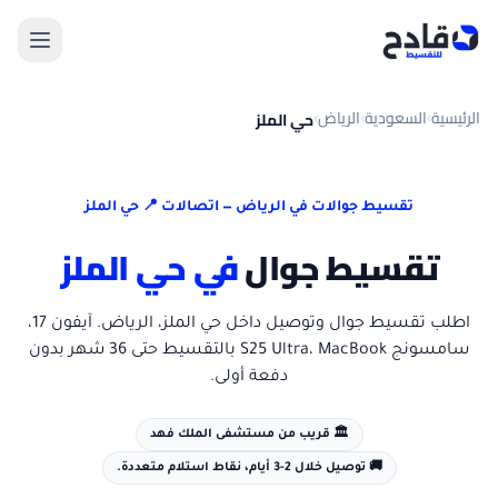
الرئيسية
السعودية
الرياض
حي الملز
›
›
›
تقسيط جوالات في
الرياض
— اتصالات 📍
حي الملز
تقسيط جوال
في
حي الملز
اطلب تقسيط جوال
وتوصيل داخل
حي الملز
،
الرياض
. آيفون 17،
سامسونج S25 Ultra، MacBook بالتقسيط حتى 36 شهر بدون
دفعة أولى.
🏛️
قريب من مستشفى الملك فهد
🚚
توصيل خلال 2-3 أيام، نقاط استلام متعددة.