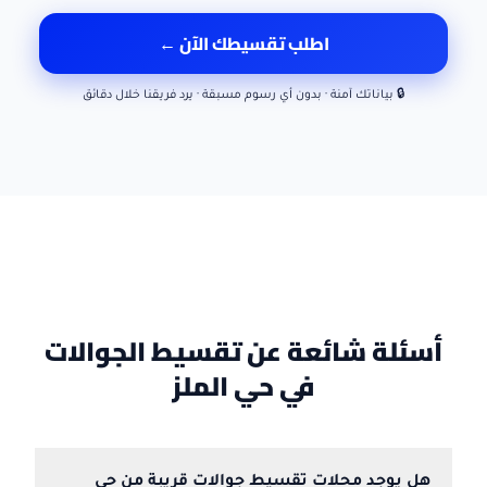
اطلب تقسيطك الآن ←
🔒 بياناتك آمنة · بدون أي رسوم مسبقة · يرد فريقنا خلال دقائق
أسئلة شائعة عن تقسيط الجوالات
في حي الملز
هل يوجد محلات تقسيط جوالات قريبة من حي