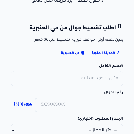
3 حقول فقط — يرد فريقنا خلال دقائق.
اطلب تقسيط جوال
من حي العنبرية
📱
بدون دفعة أولى · موافقة فورية · تقسيط حتى 36 شهر
📍
المدينة المنورة
🏘️
حي العنبرية
الاسم الكامل
رقم الجوال
🇸🇦 +966
الجهاز المطلوب (اختياري)