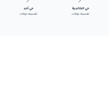
📍
📍
حي الخالدية
حي أحد
تقسيط جوالات
تقسيط جوالات