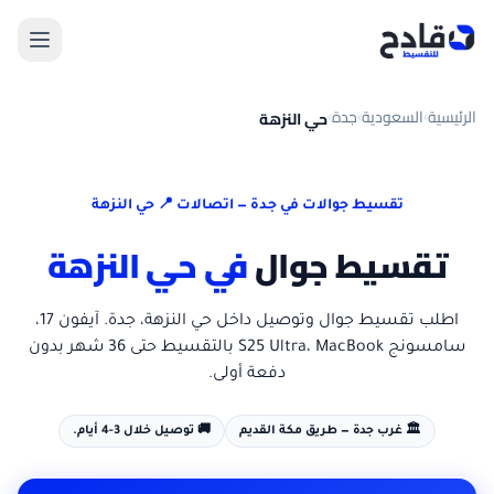
الرئيسية
السعودية
جدة
حي النزهة
›
›
›
تقسيط جوالات في
جدة
— اتصالات 📍
حي النزهة
تقسيط جوال
في
حي النزهة
اطلب تقسيط جوال
وتوصيل داخل
حي النزهة
،
جدة
. آيفون 17،
سامسونج S25 Ultra، MacBook بالتقسيط حتى 36 شهر بدون
دفعة أولى.
🏛️
غرب جدة — طريق مكة القديم
🚚
توصيل خلال 3-4 أيام.