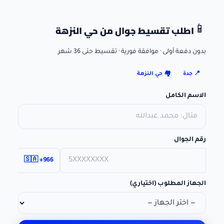
اطلب تقسيط جوال
من حي النزهة
📱
بدون دفعة أولى · موافقة فورية · تقسيط حتى 36 شهر
📍
جدة
🏘️
حي النزهة
الاسم الكامل
رقم الجوال
🇸🇦 +966
الجهاز المطلوب (اختياري)